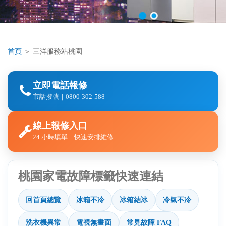
首頁
＞
三洋服務站桃園
立即電話報修
市話撥號｜0800-302-588
線上報修入口
24 小時填單｜快速安排維修
桃園家電故障標籤快速連結
回首頁總覽
冰箱不冷
冰箱結冰
冷氣不冷
洗衣機異常
電視無畫面
常見故障 FAQ