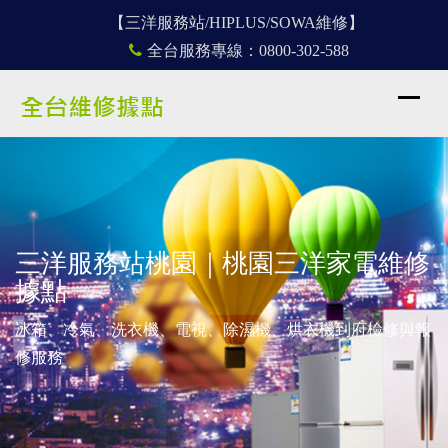
【三洋服務站/HIPLUS/SOWA維修】
全台服務專線：
0800-302-588
三洋服務站桃園｜桃園三洋家電維修
據點
冰箱、冷氣、洗衣機、電視、除濕機、烘衣機到府檢修與報
修服務